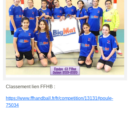
Classement lien FFHB :
https://www.ffhandball.fr/fr/competition/13131#poule-
75034