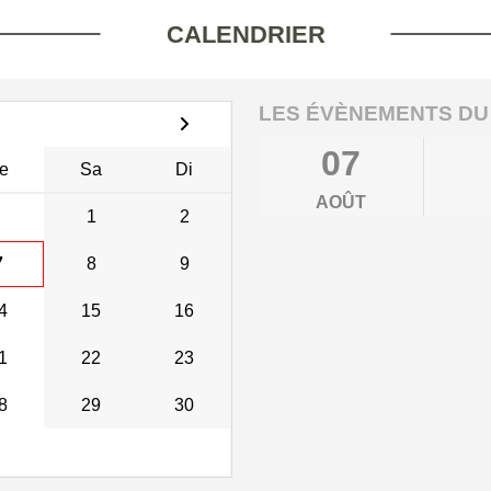
CALENDRIER
LES ÉVÈNEMENTS DU
07
e
Sa
Di
AOÛT
1
2
7
8
9
4
15
16
1
22
23
8
29
30