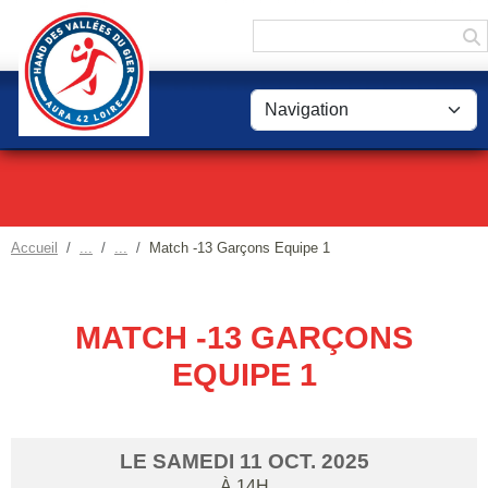
Panneau de gestion des cookies
Accueil
Match -13 Garçons Equipe 1
MATCH -13 GARÇONS
EQUIPE 1
LE
SAMEDI
11
OCT.
2025
À 14H