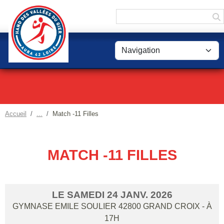
Panneau de gestion des cookies
Accueil
Match -11 Filles
MATCH -11 FILLES
LE
SAMEDI
24
JANV.
2026
GYMNASE EMILE SOULIER
42800
GRAND CROIX
- À
17H