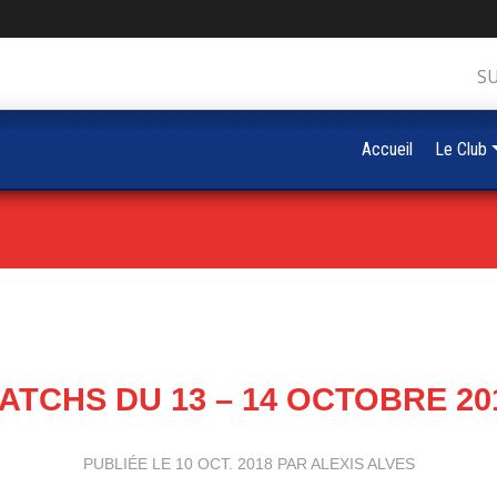
S
Accueil
Le Club
ATCHS DU 13 – 14 OCTOBRE 20
PUBLIÉE LE
10 OCT. 2018
PAR ALEXIS ALVES