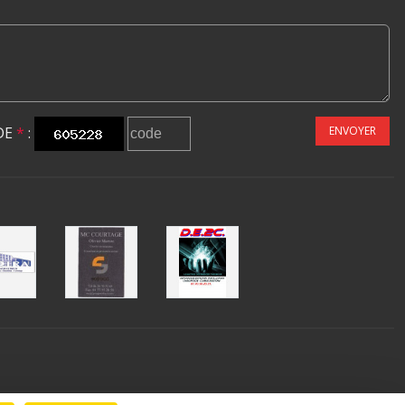
DE
*
:
ENVOYER